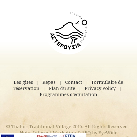
Les gîtes
Repas
Contact
Formulaire de
|
|
|
réservation
Plan du site
Privacy Policy
|
|
|
Programmes d'équitation
© Thalori Traditional Village 2015. All Rights Reserved -
Hotel Internet Marketing
&
SEO
by EyeWide