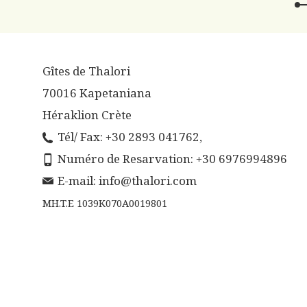
Gîtes de Thalori
70016 Kapetaniana
Héraklion Crète
Tél/ Fax: +30 2893 041762,
Numéro de Resarvation: +30 6976994896
E-mail:
info@thalori.com
MH.T.E 1039K070A0019801