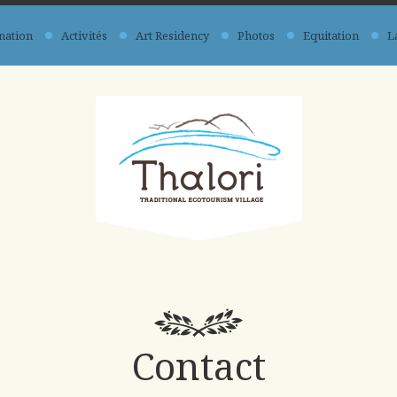
nation
Activités
Art Residency
Photos
Equitation
L
Contact