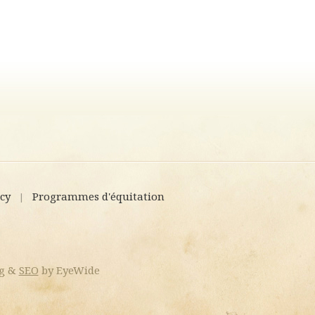
icy
Programmes d'équitation
|
g
&
SEO
by EyeWide