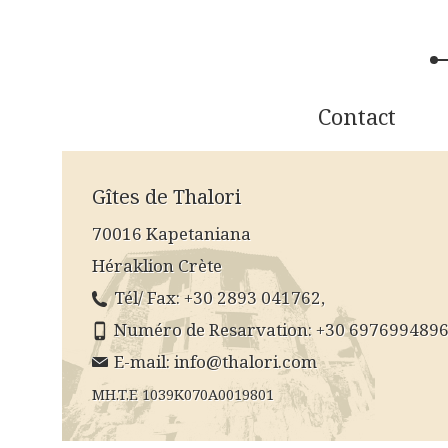
Contact
Gîtes de Thalori
70016 Kapetaniana
Héraklion Crète
Tél/ Fax: +30 2893 041762,
Numéro de Resarvation: +30 697699489
E-mail:
info@thalori.com
MH.T.E 1039K070A0019801