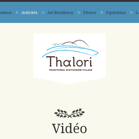
nation
Activités
Art Residency
Photos
Equitation
L
Vidéo