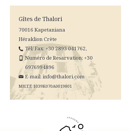
Gîtes de Thalori
70016 Kapetaniana
Héraklion Crète
Tél/ Fax: +30 2893 041762,
Numéro de Resarvation: +30
6976994896
E-mail:
info@thalori.com
MH.T.E 1039K070A0019801